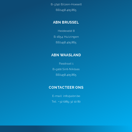
B-3740 Bilzen-Hoeselt
BE0458.405.865
ABN BRUSSEL
Heideveld 8
B-1654 Huizingen
BE0458.405.865
ABN WAASLAND
Passtraat 1
B-9100 Sint-Niklaas
BE0458.405.865
CONTACTEER ONS
E-mail:
info@abn.be
Tel.: +32 (0)89 32 10 80