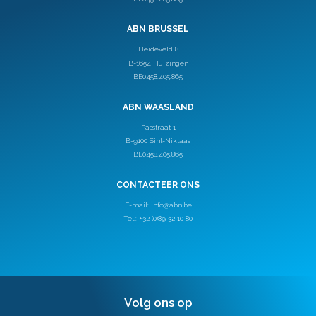
ABN BRUSSEL
Heideveld 8
B-1654 Huizingen
BE0458.405.865
ABN WAASLAND
Passtraat 1
B-9100 Sint-Niklaas
BE0458.405.865
CONTACTEER ONS
E-mail:
info@abn.be
Tel.: +32 (0)89 32 10 80
Volg ons op