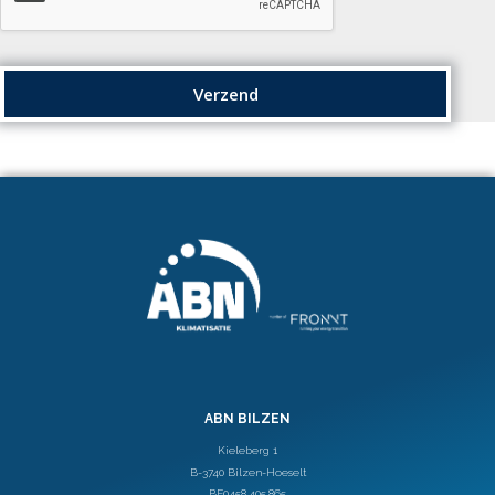
Verzend
ABN BILZEN
Kieleberg 1
B-3740 Bilzen-Hoeselt
BE0458.405.865