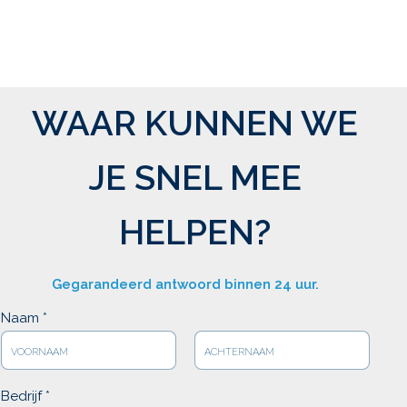
WAAR KUNNEN WE
JE SNEL MEE
HELPEN?
Gegarandeerd antwoord binnen 24 uur.
Naam
*
V
A
o
c
Bedrijf
*