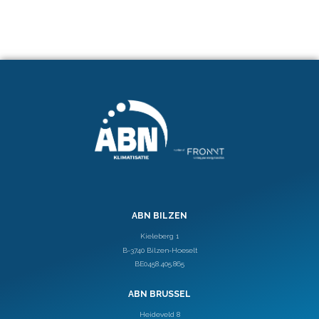
Managing partner, Zenith Graphics
ABN BILZEN
Kieleberg 1
B-3740 Bilzen-Hoeselt
BE0458.405.865
ABN BRUSSEL
Heideveld 8