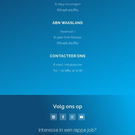
B-1654 Huizingen
BE0458.405.865
ABN WAASLAND
Passtraat 1
B-9100 Sint-Niklaas
BE0458.405.865
CONTACTEER ONS
E-mail:
info@abn.be
Tel.: +32 (0)89 32 10 80
Volg ons op
Interesse in een rappe job?