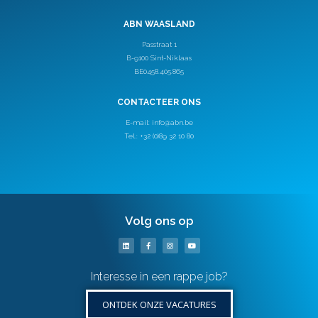
ABN WAASLAND
Passtraat 1
B-9100 Sint-Niklaas
BE0458.405.865
CONTACTEER ONS
E-mail:
info@abn.be
Tel.: +32 (0)89 32 10 80
Volg ons op
Interesse in een rappe job?
ONTDEK ONZE VACATURES