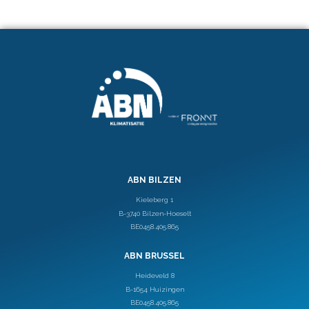
ABN BILZEN
Kieleberg 1
B-3740 Bilzen-Hoeselt
BE0458.405.865
ABN BRUSSEL
Heideveld 8
B-1654 Huizingen
BE0458.405.865