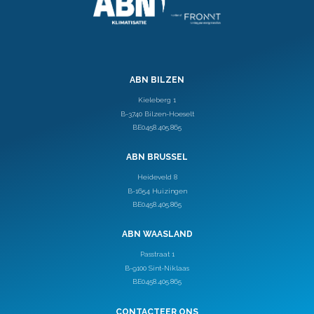
ABN BILZEN
Kieleberg 1
B-3740 Bilzen-Hoeselt
BE0458.405.865
ABN BRUSSEL
Heideveld 8
B-1654 Huizingen
BE0458.405.865
ABN WAASLAND
Passtraat 1
B-9100 Sint-Niklaas
BE0458.405.865
CONTACTEER ONS